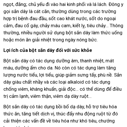
ngọt, đắng; chủ yếu đi vào hai kinh phổi và lá lách. Đông y
gọi sắn dây là cát căn, thường dùng trong các trường
hợp trị bệnh đau đầu, sốt cao khát nước, sốt do ngoại
cảm, đau cổ gáy, chảy máu cam, kiết lỵ, tiêu chảy… Thông
thường, nhiều người sử dụng bột sắn dây làm thức uống
hoặc món ăn giải nhiệt trong ngày nóng bức.
Lợi ích của bột sắn dây đối với sức khỏe
Bột sắn dây có tác dụng dưỡng âm, thanh nhiệt, mát
máu, dưỡng ẩm cho da. Nó còn có tác dụng làm tăng
lượng nước tiểu, lợi tiểu, giúp giảm sưng tấy, phù nề. Sắn
dây giàu chất nhầy và các loại alkaloid có tác dụng
chống viêm, kháng khuẩn, giải độc… có thể dùng để điều
trị cảm lạnh, viêm thận, viêm dạ dày ruột…
Bột sắn dây có tác dụng bồi bổ dạ dày, hỗ trợ tiêu hóa
thức ăn, tăng tiết dịch vị, thúc đẩy nhu động ruột từ đó
cải thiện các vấn đề về tiêu hóa như khó tiêu, chướng