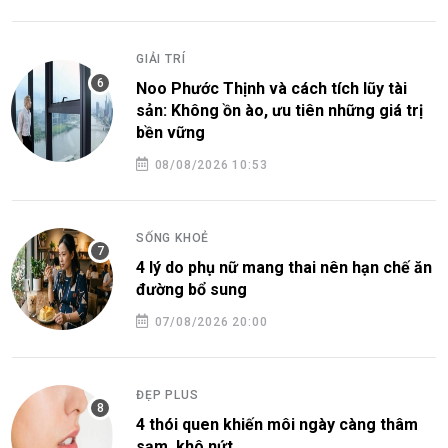
GIẢI TRÍ
Noo Phước Thịnh và cách tích lũy tài
sản: Không ồn ào, ưu tiên những giá trị
bền vững
08/08/2026 10:53
SỐNG KHOẺ
4 lý do phụ nữ mang thai nên hạn chế ăn
đường bổ sung
07/08/2026 20:00
ĐẸP PLUS
4 thói quen khiến môi ngày càng thâm
sạm, khô nứt