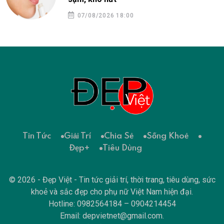
07/08/2026 18:00
Tin Tức
Giải Trí
Chia Sẻ
Sống Khoẻ
Đẹp+
Tiêu Dùng
© 2026 - Đẹp Việt - Tin tức giải trí, thời trang, tiêu dùng, sức
khoẻ và sắc đẹp cho phụ nữ Việt Nam hiện đại.
Hotline: 0982564184 – 0904214454
Email:
depvietnet@gmail.com
.