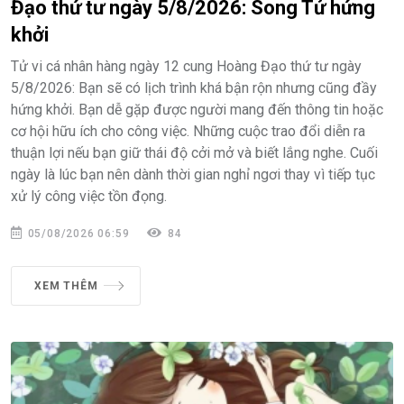
Đạo thứ tư ngày 5/8/2026: Song Tử hứng
khởi
Tử vi cá nhân hàng ngày 12 cung Hoàng Đạo thứ tư ngày
5/8/2026: Bạn sẽ có lịch trình khá bận rộn nhưng cũng đầy
hứng khởi. Bạn dễ gặp được người mang đến thông tin hoặc
cơ hội hữu ích cho công việc. Những cuộc trao đổi diễn ra
thuận lợi nếu bạn giữ thái độ cởi mở và biết lắng nghe. Cuối
ngày là lúc bạn nên dành thời gian nghỉ ngơi thay vì tiếp tục
xử lý công việc tồn đọng.
05/08/2026 06:59
84
XEM THÊM