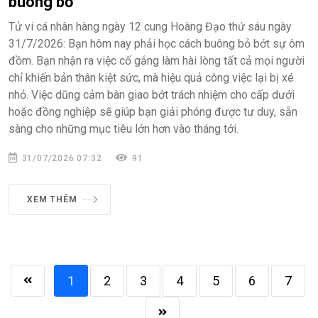
buông bỏ
Tử vi cá nhân hàng ngày 12 cung Hoàng Đạo thứ sáu ngày
31/7/2026: Bạn hôm nay phải học cách buông bỏ bớt sự ôm
đồm. Bạn nhận ra việc cố gắng làm hài lòng tất cả mọi người
chỉ khiến bản thân kiệt sức, mà hiệu quả công việc lại bị xé
nhỏ. Việc dũng cảm bàn giao bớt trách nhiệm cho cấp dưới
hoặc đồng nghiệp sẽ giúp bạn giải phóng được tư duy, sẵn
sàng cho những mục tiêu lớn hơn vào tháng tới.
31/07/2026 07:32
91
XEM THÊM
1
2
3
4
5
6
7