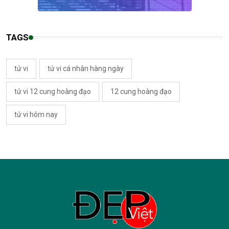
TAGS
tử vi
tử vi cá nhân hàng ngày
tử vi 12 cung hoàng đạo
12 cung hoàng đạo
tử vi hôm nay