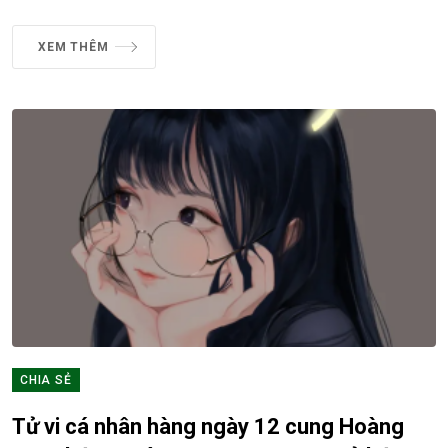
XEM THÊM
CHIA SẺ
Tử vi cá nhân hàng ngày 12 cung Hoàng