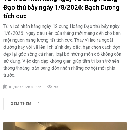
Đạo thứ bảy ngày 1/8/2026: Bạch Dương
tích cực
Tử vi cá nhân hàng ngày 12 cung Hoàng Đạo thứ bảy ngày
1/8/2026: Ngày đầu tiên của tháng mới mang đến cho bạn
một nguồn năng lượng rất tích cực. Thay vì lao ra ngoài
đường hay vội vã lên lịch trình dày đặc, bạn chọn cách dọn
dẹp lại góc sống cá nhân, loại bỏ những món đồ không còn
sử dụng. Việc dọn dẹp không gian giúp tâm trí bạn trở nên
thông thoáng, sẵn sàng đón nhận những cơ hội mới phía
trước.
01/08/2026 07:25
95
XEM THÊM