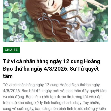
CHIA SẺ
Tử vi cá nhân hàng ngày 12 cung Hoàng
Đạo thứ ba ngày 4/8/2026: Sư Tử quyết
tâm
Tử vi cá nhân hàng ngày 12 cung Hoàng Đạo thứ ba ngày
4/8/2026: Bạn bắt đầu ngày mới với tinh thần đầy quyết tâm
và chủ động. Bạn có cơ hội tạo được ấn tượng tốt với cấp
trên nhờ khả năng xử lý tình huống nhanh nhạy. Tuy nhiên,
càng về cuối ngày, bạn càng nên bình tĩnh trước những ý kiến