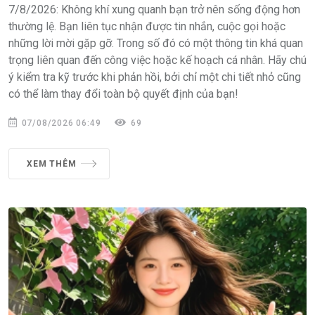
7/8/2026: Không khí xung quanh bạn trở nên sống động hơn
thường lệ. Bạn liên tục nhận được tin nhắn, cuộc gọi hoặc
những lời mời gặp gỡ. Trong số đó có một thông tin khá quan
trọng liên quan đến công việc hoặc kế hoạch cá nhân. Hãy chú
ý kiểm tra kỹ trước khi phản hồi, bởi chỉ một chi tiết nhỏ cũng
có thể làm thay đổi toàn bộ quyết định của bạn!
07/08/2026 06:49
69
XEM THÊM