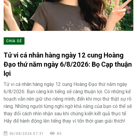
CHIA SẺ
Tử vi cá nhân hàng ngày 12 cung Hoàng
Đạo thứ năm ngày 6/8/2026: Bọ Cạp thuận
lợi
Tử vi cá nhân hàng ngày 12 cung Hoàng Đạo thứ năm ngày
6/8/2026: Bạn càng kín tiếng sẽ càng thuận lợi. Có những kế
hoạch vẫn nên giữ cho riêng mình, đến khi mọi thứ thật sự rõ
ràng. Những người từng nghi ngờ khả năng của bạn có thể sẽ
thay đổi cách nhìn nhận sau khi chứng kiến kết quả thực tế.
Hãy để hành động lên tiếng thay vì tốn thời gian giải thích!
06/08/2026 07:31
85