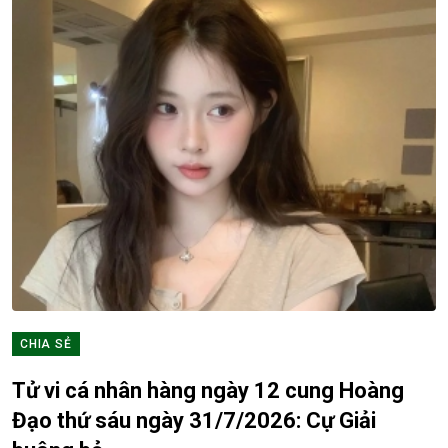
CHIA SẺ
Tử vi cá nhân hàng ngày 12 cung Hoàng
Đạo thứ sáu ngày 31/7/2026: Cự Giải