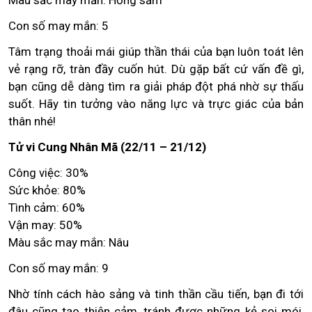
Màu sắc may mắn: Hồng sẫm
Con số may mắn: 5
Tâm trạng thoải mái giúp thần thái của bạn luôn toát lên
vẻ rạng rỡ, tràn đầy cuốn hút. Dù gặp bất cứ vấn đề gì,
bạn cũng dễ dàng tìm ra giải pháp đột phá nhờ sự thấu
suốt. Hãy tin tưởng vào năng lực và trực giác của bản
thân nhé!
Tử vi Cung Nhân Mã (22/11 – 21/12)
Công việc: 30%
Sức khỏe: 80%
Tình cảm: 60%
Vận may: 50%
Màu sắc may mắn: Nâu
Con số may mắn: 9
Nhờ tính cách hào sảng và tinh thần cầu tiến, bạn đi tới
đâu cũng tạo thiện cảm, tránh được những kẻ soi mói,