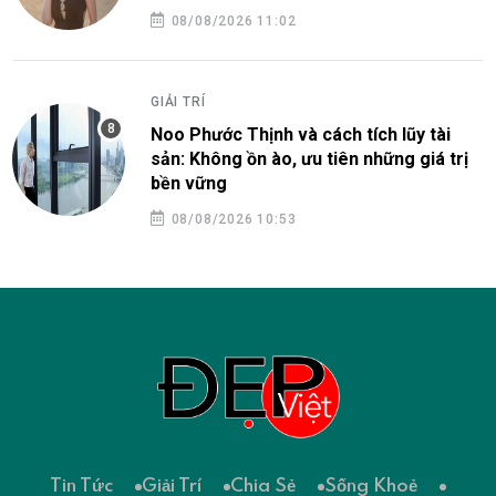
08/08/2026 11:02
GIẢI TRÍ
Noo Phước Thịnh và cách tích lũy tài
sản: Không ồn ào, ưu tiên những giá trị
bền vững
08/08/2026 10:53
Tin Tức
Giải Trí
Chia Sẻ
Sống Khoẻ