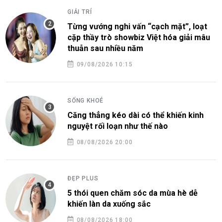
GIẢI TRÍ
Từng vướng nghi vấn “cạch mặt”, loạt
cặp thầy trò showbiz Việt hóa giải mâu
thuẫn sau nhiều năm
09/08/2026 10:15
SỐNG KHOẺ
Căng thẳng kéo dài có thể khiến kinh
nguyệt rối loạn như thế nào
08/08/2026 20:00
ĐẸP PLUS
5 thói quen chăm sóc da mùa hè dễ
khiến làn da xuống sắc
08/08/2026 18:00