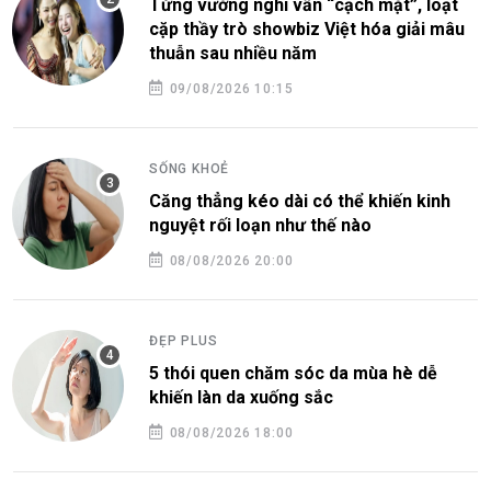
Từng vướng nghi vấn “cạch mặt”, loạt
cặp thầy trò showbiz Việt hóa giải mâu
thuẫn sau nhiều năm
09/08/2026 10:15
SỐNG KHOẺ
Căng thẳng kéo dài có thể khiến kinh
nguyệt rối loạn như thế nào
08/08/2026 20:00
ĐẸP PLUS
5 thói quen chăm sóc da mùa hè dễ
khiến làn da xuống sắc
08/08/2026 18:00