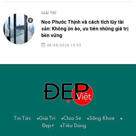
GIẢI TRÍ
Noo Phước Thịnh và cách tích lũy tài
sản: Không ồn ào, ưu tiên những giá trị
bền vững
08/08/2026 10:53
Tin Tức
Giải Trí
Chia Sẻ
Sống Khoẻ
Đẹp+
Tiêu Dùng