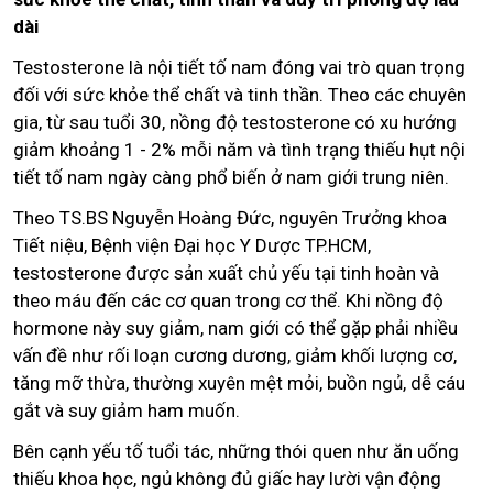
dài
Testosterone là nội tiết tố nam đóng vai trò quan trọng
đối với sức khỏe thể chất và tinh thần. Theo các chuyên
gia, từ sau tuổi 30, nồng độ testosterone có xu hướng
giảm khoảng 1 - 2% mỗi năm và tình trạng thiếu hụt nội
tiết tố nam ngày càng phổ biến ở nam giới trung niên.
Theo TS.BS Nguyễn Hoàng Đức, nguyên Trưởng khoa
Tiết niệu, Bệnh viện Đại học Y Dược TP.HCM,
testosterone được sản xuất chủ yếu tại tinh hoàn và
theo máu đến các cơ quan trong cơ thể. Khi nồng độ
hormone này suy giảm, nam giới có thể gặp phải nhiều
vấn đề như rối loạn cương dương, giảm khối lượng cơ,
tăng mỡ thừa, thường xuyên mệt mỏi, buồn ngủ, dễ cáu
gắt và suy giảm ham muốn.
Bên cạnh yếu tố tuổi tác, những thói quen như ăn uống
thiếu khoa học, ngủ không đủ giấc hay lười vận động