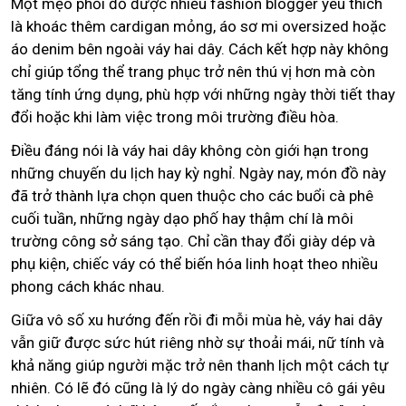
Một mẹo phối đồ được nhiều fashion blogger yêu thích
là khoác thêm cardigan mỏng, áo sơ mi oversized hoặc
áo denim bên ngoài váy hai dây. Cách kết hợp này không
chỉ giúp tổng thể trang phục trở nên thú vị hơn mà còn
tăng tính ứng dụng, phù hợp với những ngày thời tiết thay
đổi hoặc khi làm việc trong môi trường điều hòa.
Điều đáng nói là váy hai dây không còn giới hạn trong
những chuyến du lịch hay kỳ nghỉ. Ngày nay, món đồ này
đã trở thành lựa chọn quen thuộc cho các buổi cà phê
cuối tuần, những ngày dạo phố hay thậm chí là môi
trường công sở sáng tạo. Chỉ cần thay đổi giày dép và
phụ kiện, chiếc váy có thể biến hóa linh hoạt theo nhiều
phong cách khác nhau.
Giữa vô số xu hướng đến rồi đi mỗi mùa hè, váy hai dây
vẫn giữ được sức hút riêng nhờ sự thoải mái, nữ tính và
khả năng giúp người mặc trở nên thanh lịch một cách tự
nhiên. Có lẽ đó cũng là lý do ngày càng nhiều cô gái yêu