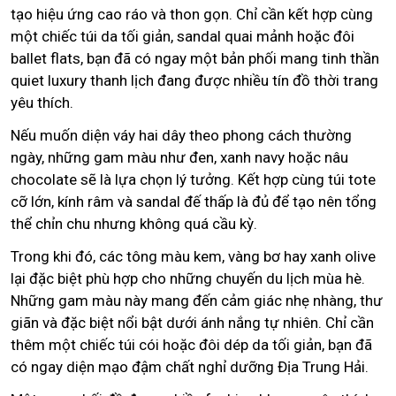
tạo hiệu ứng cao ráo và thon gọn. Chỉ cần kết hợp cùng
một chiếc túi da tối giản, sandal quai mảnh hoặc đôi
ballet flats, bạn đã có ngay một bản phối mang tinh thần
quiet luxury thanh lịch đang được nhiều tín đồ thời trang
yêu thích.
Nếu muốn diện váy hai dây theo phong cách thường
ngày, những gam màu như đen, xanh navy hoặc nâu
chocolate sẽ là lựa chọn lý tưởng. Kết hợp cùng túi tote
cỡ lớn, kính râm và sandal đế thấp là đủ để tạo nên tổng
thể chỉn chu nhưng không quá cầu kỳ.
Trong khi đó, các tông màu kem, vàng bơ hay xanh olive
lại đặc biệt phù hợp cho những chuyến du lịch mùa hè.
Những gam màu này mang đến cảm giác nhẹ nhàng, thư
giãn và đặc biệt nổi bật dưới ánh nắng tự nhiên. Chỉ cần
thêm một chiếc túi cói hoặc đôi dép da tối giản, bạn đã
có ngay diện mạo đậm chất nghỉ dưỡng Địa Trung Hải.