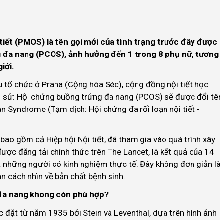
iết (PMOS) là tên gọi mới của tình trạng trước đây được
g đa nang (PCOS), ảnh hưởng đến 1 trong 8 phụ nữ, tương
iới.
u tổ chức ở Praha (Cộng hòa Séc), cộng đồng nội tiết học
ch sử: Hội chứng buồng trứng đa nang (PCOS) sẽ được đổi tê
 Syndrome (Tạm dịch: Hội chứng đa rối loạn nội tiết -
ao gồm cả Hiệp hội Nội tiết, đã tham gia vào quá trình xây
ược đăng tải chính thức trên The Lancet, là kết quả của 14
 những người có kinh nghiệm thực tế. Đây không đơn giản l
n cách nhìn về bản chất bệnh sinh.
 đa nang không còn phù hợp?
đặt từ năm 1935 bởi Stein và Leventhal, dựa trên hình ảnh