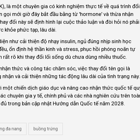
, là một chuyên gia có kinh nghiệm thực tế về quá trình đổi
tên gọi mới giờ đây bắt đầu bằng từ 'hormone' và thừa nhận
hay đổi này sẽ định hình lại cuộc thảo luận và đòi hỏi nó phải
 khỏe phức tạp, lâu dài.
iện như cải thiện độ nhạy insulin, ngủ đúng nhịp sinh học
ều, ổn định hệ thần kinh và stress, phục hồi phóng noãn tự
n rất rõ khi thay đổi lối sống dù chưa dùng nhiều thuốc.
ận thức và công tác chăm sóc, việc thay đổi tên gọi là
nhận và cải thiện những tác động lâu dài của tình trạng này.
i một chiến dịch giáo dục và nâng cao nhận thức quốc tế qu
ác chuyên gia y tế, chính phủ và các nhà nghiên cứu trên toà
ầy đủ trong bản cập nhật Hướng dẫn Quốc tế năm 2028.
ng đa nang
buồng trứng