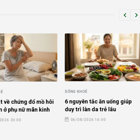
 KHOẺ
SỐNG KHOẺ
uyên tắc ăn uống giúp
Đồng nhiễm HIV và lao: "
trì làn da trẻ lâu
nặng kép" đe dọa tính mạ
08/2026 16:00
05/08/2026 20:00