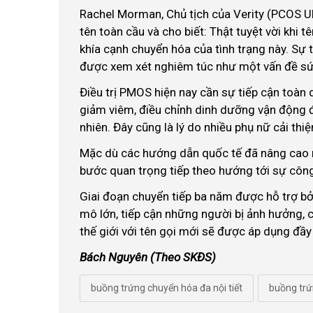
Rachel Morman, Chủ tịch của Verity (PCOS UK)
tên toàn cầu và cho biết: Thật tuyệt vời khi 
khía cạnh chuyển hóa của tình trạng này. Sự t
được xem xét nghiêm túc như một vấn đề sức
Điều trị PMOS hiện nay cần sự tiếp cận toàn d
giảm viêm, điều chỉnh dinh dưỡng vận động đ
nhiên. Đây cũng là lý do nhiều phụ nữ cải thiệ
Mặc dù các hướng dẫn quốc tế đã nâng cao nh
bước quan trọng tiếp theo hướng tới sự công 
Giai đoạn chuyển tiếp ba năm được hỗ trợ bở
mô lớn, tiếp cận những người bị ảnh hưởng, c
thế giới với tên gọi mới sẽ được áp dụng đ
Bách Nguyên (Theo SKĐS)
buồng trứng chuyển hóa đa nội tiết
buồng trứ