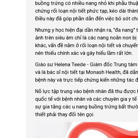
buồng trứng có nhiều nang nhỏ khi phẫu thuật
chứng rối loạn nội tiết phức tạp, kéo dài thà
Điều này đã góp phần dẫn đến việc bỏ sót chẩ
Nhưng y học hiện đại dần nhận ra, "đa nang" 
ảnh trên siêu âm chỉ là các nang noãn non bị
khác, vấn đề nằm ở rối loạn nội tiết và chuyển
nên thiếu chính xác và gây hiểu lầm rất lớn.
Giáo sư Helena Teede - Giám đốc Trung tâm 
và là bác sĩ nội tiết tại Monash Health, đã dẫ
bệnh này và trực tiếp chứng kiến những tác 
Nỗ lực tập trung vào bệnh nhân đã thu được 
quốc tế với bệnh nhân và các chuyên gia y t
sự gia tăng các u nang buồng trứng bất thườ
thiết phải thay đổi tên gọi.