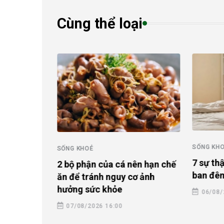
Cùng thể loại
SỐNG
SỐNG KHOẺ
6 ng
7 sự thật về chứng đổ mồ hôi
á nên hạn chế
duy 
ban đêm ở phụ nữ mãn kinh
y cơ ảnh
06/
06/08/2026 20:00
0