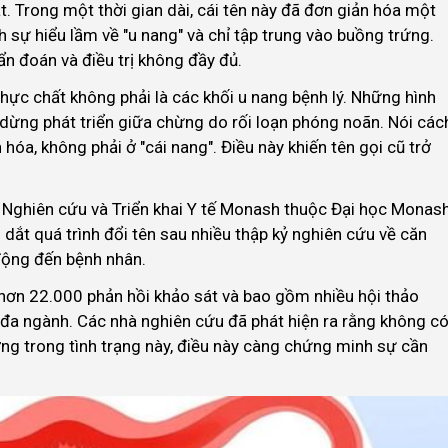
. Trong một thời gian dài, cái tên này đã đơn giản hóa một
nh sự hiểu lầm về "u nang" và chỉ tập trung vào buồng trứng.
n đoán và điều trị không đầy đủ.
thực chất không phải là các khối u nang bệnh lý. Những hình
 dừng phát triển giữa chừng do rối loạn phóng noãn. Nói các
 hóa, không phải ở "cái nang". Điều này khiến tên gọi cũ trở
Nghiên cứu và Triển khai Y tế Monash thuộc Đại học Monas
n dắt quá trình đổi tên sau nhiều thập kỷ nghiên cứu về căn
động đến bệnh nhân.
hơn 22.000 phản hồi khảo sát và bao gồm nhiều hội thảo
ế đa ngành. Các nhà nghiên cứu đã phát hiện ra rằng không c
ng trong tình trạng này, điều này càng chứng minh sự cần