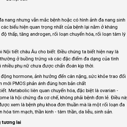
 đa nang nhưng vẫn mắc bệnh hoặc có hình ảnh đa nang sinh
 các biểu hiện quan trọng nhất của bệnh lại nằm ở kháng
độ thấp, tăng androgen, rối loạn chuyển hóa, rối loạn tâm lý
 Nội tiết châu Âu cho biết: Điều chúng ta biết hiện nay là
 thường ở buồng trứng và các đặc điểm đa dạng của tình
 nhiều phụ nữ chưa được chẩn đoán kịp thời.
động hormone, ảnh hưởng đến cân nặng, sức khỏe trao đổi
 Tên mới PMOS phản ánh đúng hơn bản chất
iết. Metabolic liên quan chuyển hóa, đặc biệt là ovarian -
ome là hội chứng đa cơ chế, không phải bệnh đơn lẻ. Điều nà
được xem là bệnh phụ khoa đơn thuần mà là một rối loạn đa
 hóa tim mạch, thần kinh - tâm thần, da liễu, sinh sản.
 tương lai