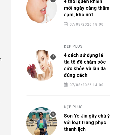
4 thói quen khiến
môi ngày càng thâm
sạm, khô nứt
07/08/2026 18:00
ĐẸP PLUS
4 cách sử dụng lá
n
tía tô để chăm sóc
sức khỏe và làn da
đúng cách
07/08/2026 14:00
à
ĐẸP PLUS
Son Ye Jin gây chú ý
với loạt trang phục
thanh lịch