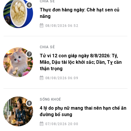
CHIA SẺ
Thực đơn hàng ngày: Chè hạt sen củ
năng
08/08/2026 06:52
CHIA SẺ
Tử vi 12 con giáp ngày 8/8/2026: Tý,
Mão, Dậu tài lộc khởi sắc; Dần, Tỵ cần
thận trọng
08/08/2026 06:09
SỐNG KHOẺ
4 lý do phụ nữ mang thai nên hạn chế ăn
đường bổ sung
07/08/2026 20:00